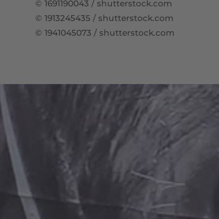
©
1691190043
/ shutterstock.com
©
1913245435
/ shutterstock.com
©
1941045073
/ shutterstock.com