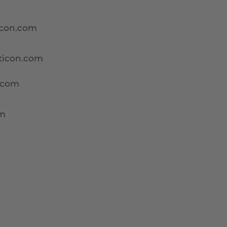
ticon.com
aticon.com
e.com
om