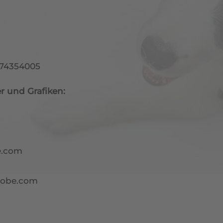
574354005
r und Grafiken:
e.com
dobe.com