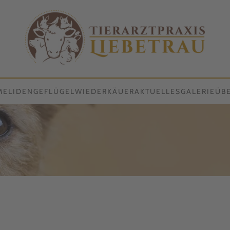
MELIDEN
GEFLÜGEL
WIEDERKÄUER
AKTUELLES
GALERIE
ÜB