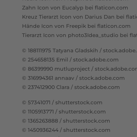
Zahn Icon von Eucalyp bei
flaticon.com
Kreuz Tierarzt Icon von Darius Dan bei
fla
Hände Icon von Freepik bei
flaticon.com
Tierarzt Icon von photo3Idea_studio bei
fl
©
188111975
Tatyana Gladskih / stock.adob
©
254658135
Emil / stock.adobe.com
©
86399990
mutluproject / stock.adobe.c
©
316994361
annaav / stock.adobe.com
©
237412900
Clara / stock.adobe.com
©
57341071
/ shutterstock.com
©
1105913771
/ shutterstock.com
©
1365263888
/ shutterstock.com
©
1450936244
/ shutterstock.com