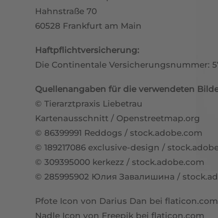
Hahnstraße 70
60528 Frankfurt am Main
Haftpflichtversicherung:
Die Continentale Versicherungsnummer: 
Quellenangaben für die verwendeten Bilde
© Tierarztpraxis Liebetrau
Kartenausschnitt / Openstreetmap.org
©
86399991
Reddogs / stock.adobe.com
©
189217086
exclusive-design / stock.adob
©
309395000
kerkezz / stock.adobe.com
©
285995902
Юлия Завалишина / stock.a
Pfote Icon von Darius Dan bei
flaticon.com
Nadle Icon von Freepik bei
flaticon.com