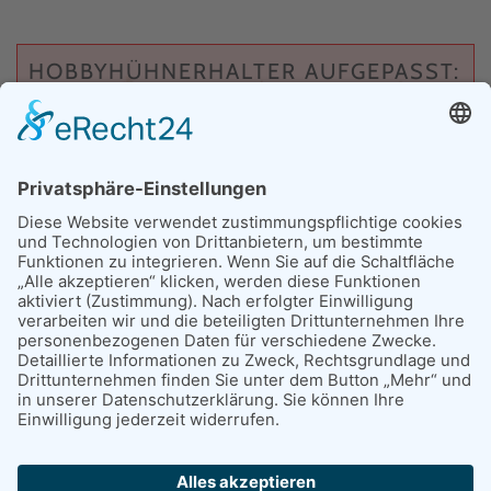
HOBBYHÜHNERHALTER AUFGEPASST:
Bitte denken Sie an die
Anmeldung Ihres
Geflügels bei dem für Sie zuständigen
Veterinäramt
sowie ggf. an die Meldung bei
der Tierseuchenkasse.
Unbedingt zu beachten ist außerdem die
Impfpflicht Newcastle Disease und eine
Einzeltierkennzeichnung (Beringung),
sollten Sie mehrere Tiere besitzen, die nicht
ohne Kennzeichnung einfach und
eindeutig zu identifizieren und
differenzieren sind. Anderenfalls ist keine