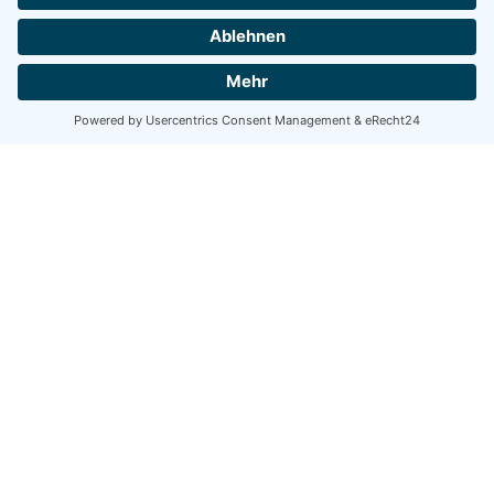
individuelle Behandlung möglich.
Führen Sie ein Bestandsbuch über die
korrekte Aufbewahrung aller
Arzneimittelanwendungs- und
abgabebelege. Dokumentieren Sie darin
auch die Zu- und Abgänge im Bestand.
Denken Sie daran:
Hühner sind keine
Heimtiere!
Sie bleiben Lebensmittel liefernde Tiere,
auch wenn Sie sie nur aus Freude und
Zuneigung halten.
Alle wichtigen Infos und Bestimmungen
finden Sie hier:
PDF Hobby-
Hühnerhaltung
7.73 MB